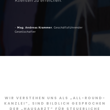
Klienten zu erreichen."
-
Mag. Andreas Krammer
, Geschäftsführender
Gesellschafter
WIR VERSTEHEN UNS ALS „ALL-ROUND-
KANZLEI“, SIND BILDLICH GESPROCHEN
DER „HAUSARZT“ FÜR STEUERLICHE